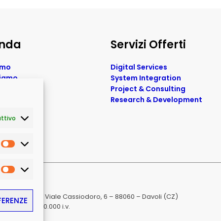
enda
Servizi Offerti
amo
Digital Services
siamo
System Integration
& Fiere
Project & Consulting
ziendali
Research & Development
ttivo
eserved | I trav. Viale Cassiodoro, 6 – 88060 – Davoli (CZ)
FERENZE
e Sociale € 90.000 i.v.