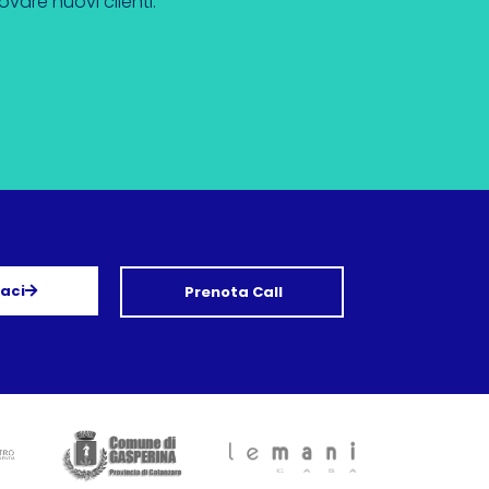
vare nuovi clienti.
aci
Prenota Call