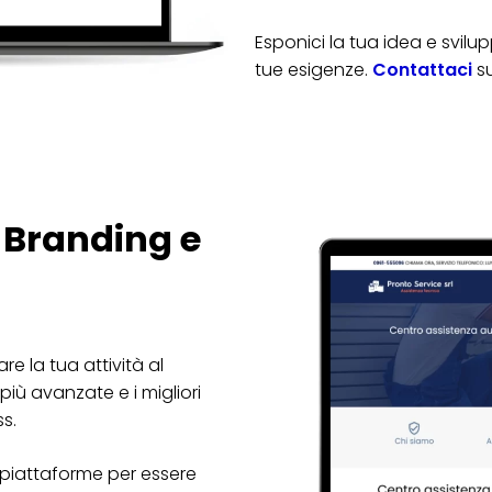
Esponici la tua idea e svi
tue esigenze.
Contattaci
s
 Branding e
are la tua attività al
più avanzate e i migliori
ss.
e piattaforme per essere