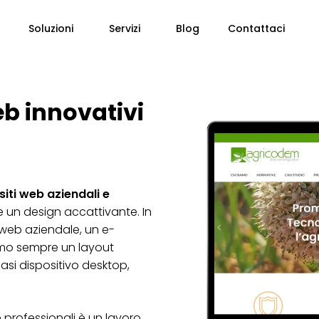
Soluzioni
Servizi
Blog
Contattaci
eb innovativi
siti web aziendali e
 un design accattivante. In
ito web aziendale, un e-
amo sempre un layout
asi dispositivo desktop,
e professionali è un lavoro