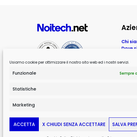
Azi
Chi si
Dove 
Eventi 
News A
Usiamo cookie per ottimizzare il nostro sito web ed i nostri servizi.
Funzionale
Sempre a
Statistiche
Marketing
Privacy Policy
|
Cookie Policy
|
Sitemap
© 2023 Noitech S.R.L. | PMI innovativa – All Rights R
ACCETTA
X CHIUDI SENZA ACCETTARE
SALVA PRE
P. IVA & C.F. 03353830791 – REA CZ 196296 – Capital