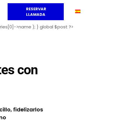
RESERVAR
LLAMADA
ries[0]->name ); } global $post ?>
ntes con
llo, fidelizarlos
omo