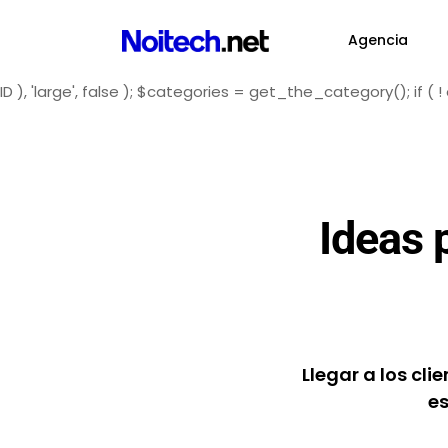
Agencia
ID ), 'large', false ); $categories = get_the_category(); i
Ideas p
Llegar a los cli
es