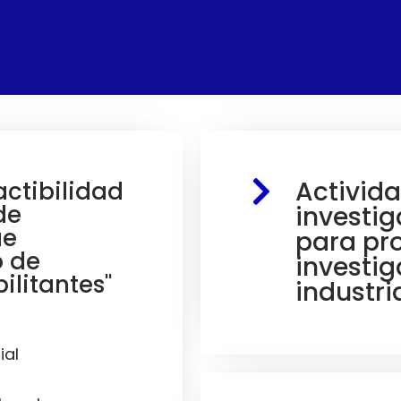
Activid
actibilidad
de
investig
ue
para pr
o de
investig
ilitantes"
industria
ial