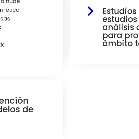
la nube
Estudios 
rnética
estudios 
osas
análisis 
s
para pro
ámbito t
da
vención
delos de