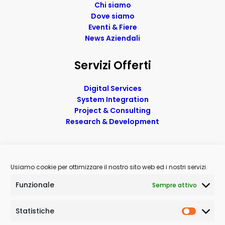
Chi siamo
Dove siamo
Eventi & Fiere
News Aziendali
Servizi Offerti
Digital Services
System Integration
Project & Consulting
Research & Development
Contatti
Usiamo cookie per ottimizzare il nostro sito web ed i nostri servizi.
Telefono
: (+39) 0967 620481
Funzionale
Sempre attivo
Mobile
: (+39) 388 374 2900
Email
:
info@noitech.net
Pec
:
noitech@pec.it
Statistiche