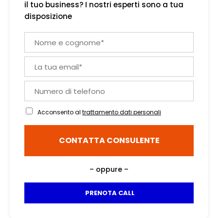
il tuo business? I nostri esperti sono a tua
disposizione
N
o
m
L
e
a
e
t
c
N
u
o
u
a
g
m
e
Acconsento al
trattamento dati personali
n
e
m
o
r
a
m
o
i
CONTATTA CONSULENTE
e
d
l
*
i
*
t
– oppure –
e
l
e
PRENOTA CALL
f
o