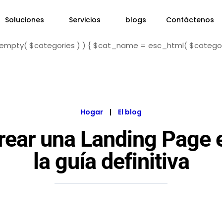
Soluciones
Servicios
blogs
Contáctenos
f ( ! empty( $categories ) ) { $cat_name = esc_html( $catego
Hogar
|
El blog
ear una Landing Page e
la guía definitiva