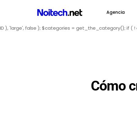
Agencia
ID ), 'large', false ); $categories = get_the_category(); i
Cómo cr